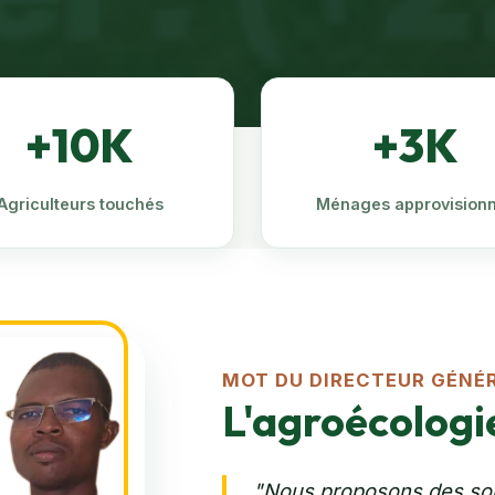
+10K
+3K
Agriculteurs touchés
Ménages approvision
MOT DU DIRECTEUR GÉNÉ
L'agroécologie
"Nous proposons des solu