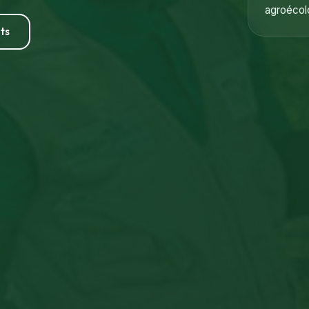
agroécolo
ts