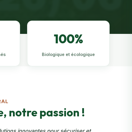
100%
nés
Biologique et écologique
RAL
, notre passion !
tions innovantes pour sécuriser et