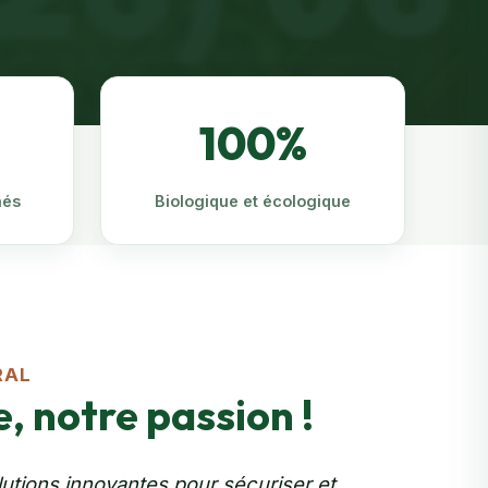
100%
nés
Biologique et écologique
RAL
, notre passion !
tions innovantes pour sécuriser et