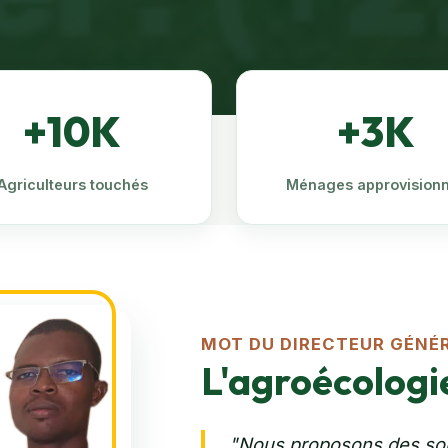
+10K
+3K
Agriculteurs touchés
Ménages approvision
MOT DU DIRECTEUR GÉNÉ
L'agroécologie
"Nous proposons des solu