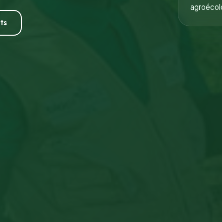
agroécolo
ts