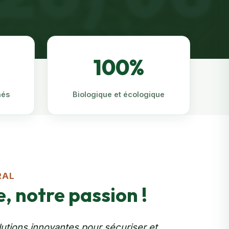
100%
nés
Biologique et écologique
RAL
, notre passion !
tions innovantes pour sécuriser et