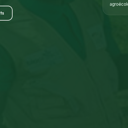
agroécolo
ts