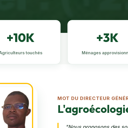
+10K
+3K
Agriculteurs touchés
Ménages approvision
MOT DU DIRECTEUR GÉNÉ
L'agroécologie
"Nous proposons des solu